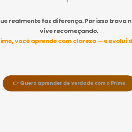
e realmente faz diferença. Por isso trava 
vive recomeçando.
ime, você aprende com clareza — e evolui 
👉 Quero aprender de verdade com o Prime