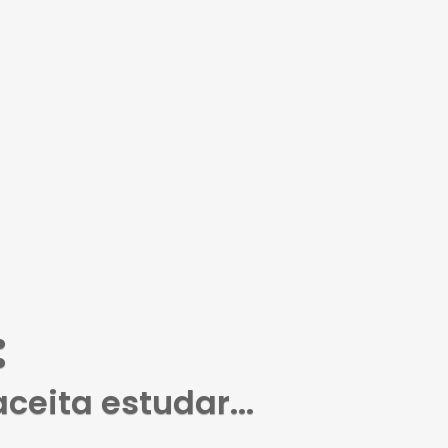
:
eita estudar...