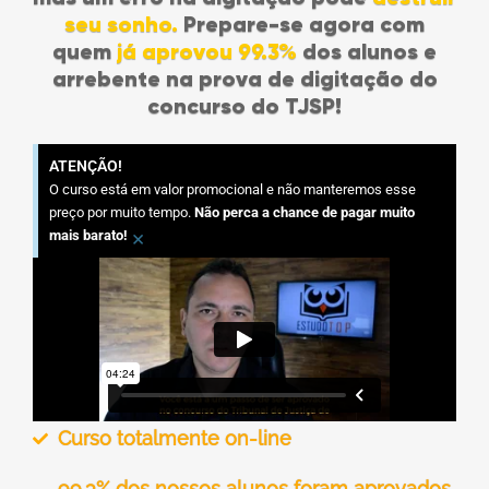
seu sonho.
Prepare-se agora com
quem
já aprovou 99.3%
dos alunos e
arrebente na prova de digitação do
concurso do TJSP!
ATENÇÃO!
O curso está em valor promocional e não manteremos esse
preço por muito tempo.
Não perca a chance de pagar muito
×
mais barato!
Curso totalmente on-line
99.3% dos nossos alunos foram aprovados