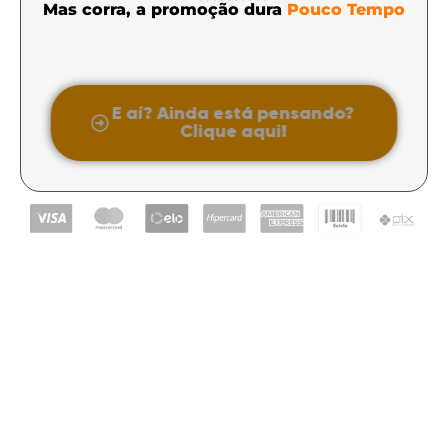
Pouco Tempo
Mas corra, a promoção dura
Pouco Tempo
E aí? Ainda está pensando?
Clique aqui!