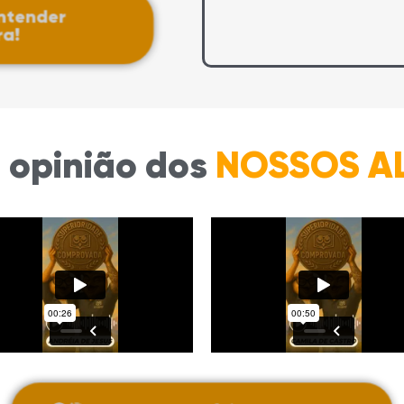
ntender
a!
a opinião dos
NOSSOS A