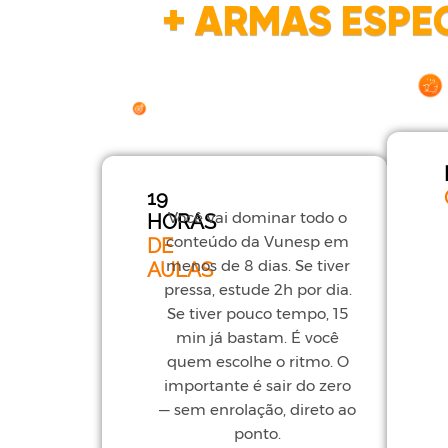
+
ARMAS ESPEC
19
Você vai dominar todo o
HORAS
conteúdo da Vunesp em
DE
menos de 8 dias. Se tiver
AULAS
pressa, estude 2h por dia.
Se tiver pouco tempo, 15
min já bastam. É você
quem escolhe o ritmo. O
importante é sair do zero
— sem enrolação, direto ao
ponto.