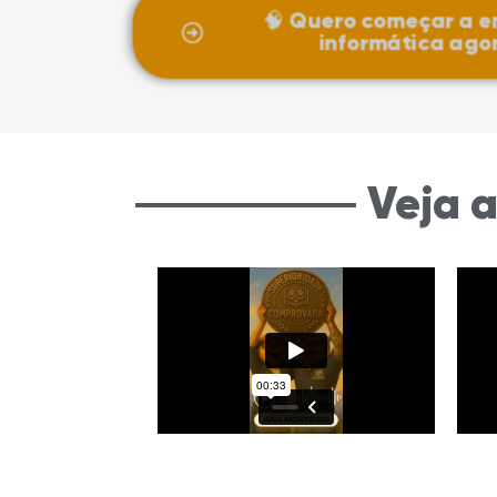
🧠 Quero começar a e
informática agor
Veja 