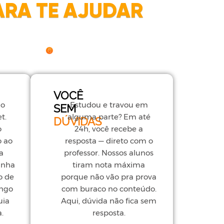
ARA TE AJUDAR
VOCÊ
ho
Estudou e travou em
SEM
t.
alguma parte? Em até
DÚVIDAS
o
24h, você recebe a
o ao
resposta — direto com o
a
professor. Nossos alunos
anha
tiram nota máxima
o de
porque não vão pra prova
ongo
com buraco no conteúdo.
uia
Aqui, dúvida não fica sem
.
resposta.