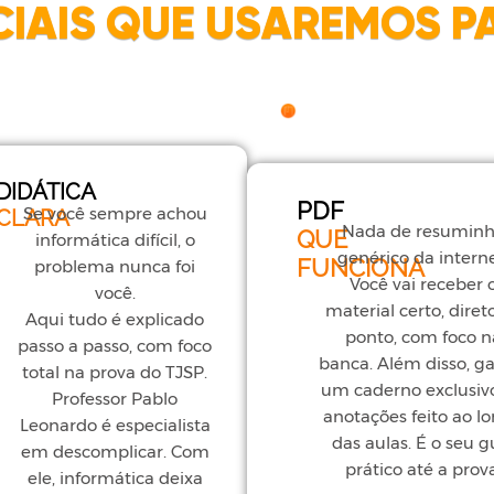
IAIS QUE USAREMOS P
DIDÁTICA
PDF
Se você sempre achou
CLARA
Nada de resumin
QUE
informática difícil, o
genérico da interne
FUNCIONA
problema nunca foi
Você vai receber 
você.
material certo, diret
Aqui tudo é explicado
ponto, com foco n
passo a passo, com foco
banca. Além disso, g
total na prova do TJSP.
um caderno exclusiv
Professor Pablo
anotações feito ao l
Leonardo é especialista
das aulas. É o seu g
em descomplicar. Com
prático até a prova
ele, informática deixa