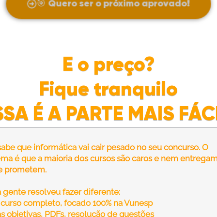
🎯 Quero ser o próximo aprovado!
E o preço?
Fique tranquilo
SSA É A PARTE MAIS FÁCI
abe que informática vai
cair pesado no seu concurso.
O
ema é que a
maioria dos cursos são caros e nem entrega
e prometem.
a gente resolveu fazer diferente:
curso completo, focado 100% na Vunesp
s objetivas, PDFs, resolução de questões