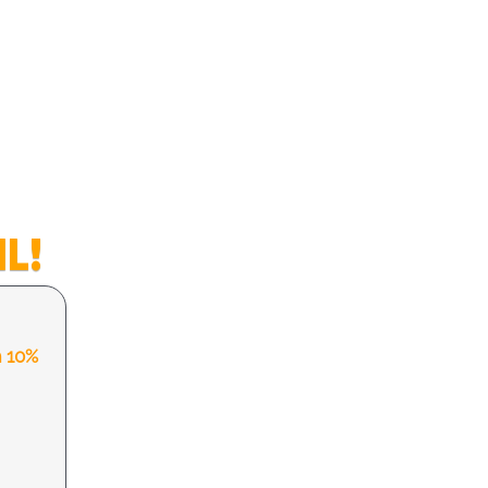
L!
m 10%