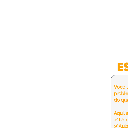
E
Você s
probl
do qu
Aqui, 
✅ Um 
✅ Aula