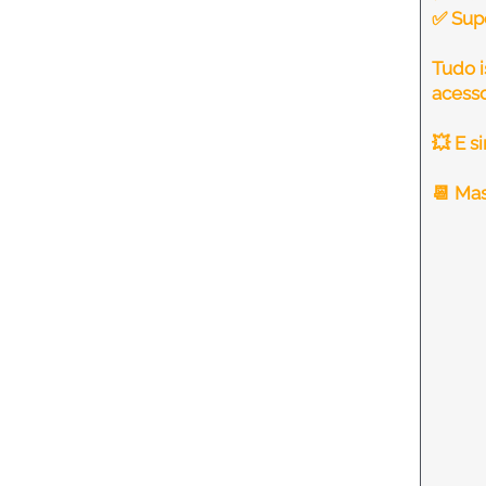
✅ Supo
Tudo i
acesso
💥 E s
📆 Mas