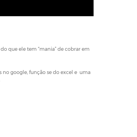
u do que ele tem “mania” de cobrar em
as no google, função se do excel e uma
.