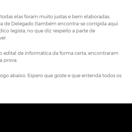
 todas elas foram muito justas e bem elaboradas.
va de Delegado (também encontra-se corrigida aqui
co legista, no que diz respeito a parte de
ver.
 edital de informática da forma certa, encontraram
a prova.
logo abaixo. Espero que goste e que entenda todos os