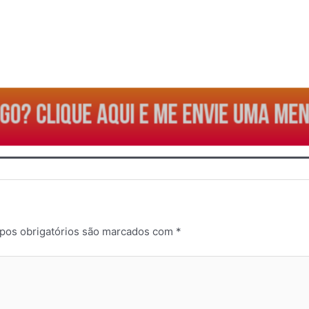
GO? CLIQUE AQUI E ME ENVIE UMA ME
os obrigatórios são marcados com
*