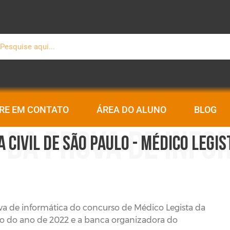
squisar
RE EM CONTATO
ÁREA DO ALUNO
BLOG
 DA PROVA DE INFO
A CIVIL DE SÃO PAULO - MÉDICO LEGIS
rova de informática do concurso de Médico Legista da
ho do ano de 2022 e a banca organizadora do